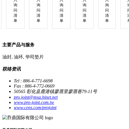
询
询
询
询
询
问
问
问
问
问
清
清
清
清
清
单
单
单
单
单
主要产品与服务
油封, 油环, 华司垫片
联络资讯
Tel : 886-4-771-6698
Fax : 886-4-772-0669
50565 彰化县鹿港镇廖厝里廖厝巷79-11号
pro.joint@msa.hinet.net
www.pro-joint.com.tw
www.cens.com/projoint