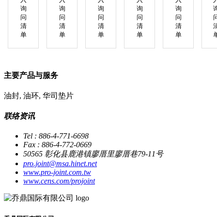
询
询
询
询
询
问
问
问
问
问
清
清
清
清
清
单
单
单
单
单
主要产品与服务
油封, 油环, 华司垫片
联络资讯
Tel : 886-4-771-6698
Fax : 886-4-772-0669
50565 彰化县鹿港镇廖厝里廖厝巷79-11号
pro.joint@msa.hinet.net
www.pro-joint.com.tw
www.cens.com/projoint