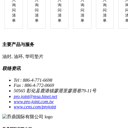
询
询
询
询
询
问
问
问
问
问
清
清
清
清
清
单
单
单
单
单
主要产品与服务
油封, 油环, 华司垫片
联络资讯
Tel : 886-4-771-6698
Fax : 886-4-772-0669
50565 彰化县鹿港镇廖厝里廖厝巷79-11号
pro.joint@msa.hinet.net
www.pro-joint.com.tw
www.cens.com/projoint