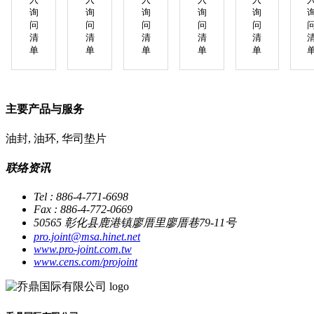
询
询
询
询
询
问
问
问
问
问
清
清
清
清
清
单
单
单
单
单
主要产品与服务
油封, 油环, 华司垫片
联络资讯
Tel : 886-4-771-6698
Fax : 886-4-772-0669
50565 彰化县鹿港镇廖厝里廖厝巷79-11号
pro.joint@msa.hinet.net
www.pro-joint.com.tw
www.cens.com/projoint