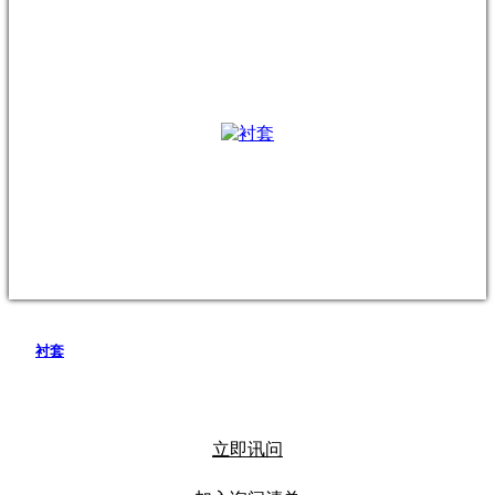
衬套
立即讯问